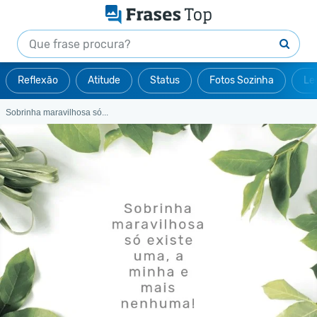
Reflexão
Atitude
Status
Fotos Sozinha
Le
Sobrinha maravilhosa só...