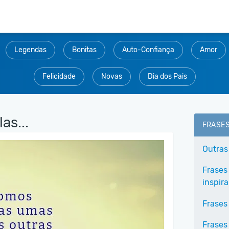
Legendas
Bonitas
Auto-Confiança
Amor
Felicidade
Novas
Dia dos Pais
as...
FRASE
Outras
Frases
inspir
Frases
Frases