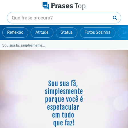
Reflexão
Atitude
Status
Fotos Sozinha
Le
Sou sua fã, simplesmente...