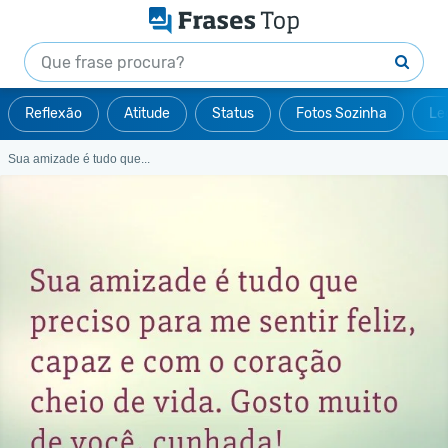
Reflexão
Atitude
Status
Fotos Sozinha
Le
Sua amizade é tudo que...