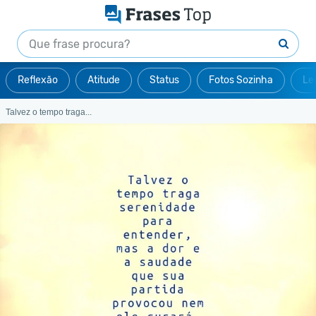
Reflexão
Atitude
Status
Fotos Sozinha
Le
Talvez o tempo traga...