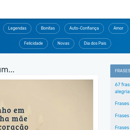
Legendas
Bonitas
Auto-Confiança
Amor
Felicidade
Novas
Dia dos Pais
m...
FRASE
67 fra
alegria
Frases
Frases
Frases