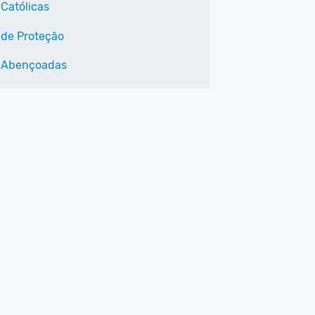
 Católicas
 de Proteção
 Abençoadas