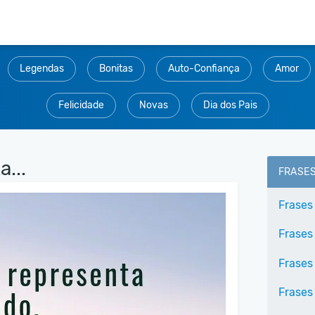
Legendas
Bonitas
Auto-Confiança
Amor
Felicidade
Novas
Dia dos Pais
...
FRASE
Frases
Frases
Frases 
Frases