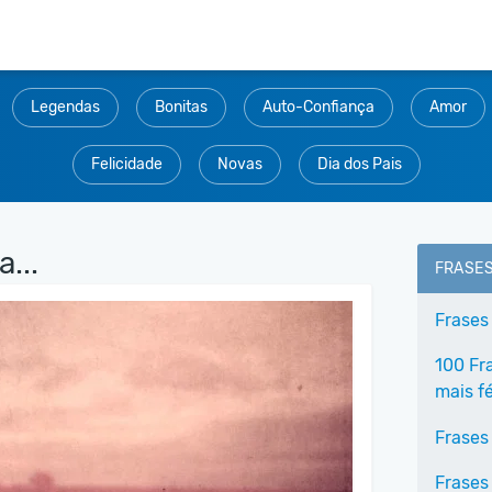
Legendas
Bonitas
Auto-Confiança
Amor
Felicidade
Novas
Dia dos Pais
...
FRASE
Frases
100 Fr
mais fé
Frases
Frases