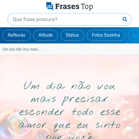
Reflexão
Atitude
Status
Fotos Sozinha
Le
Um dia não vou mais...