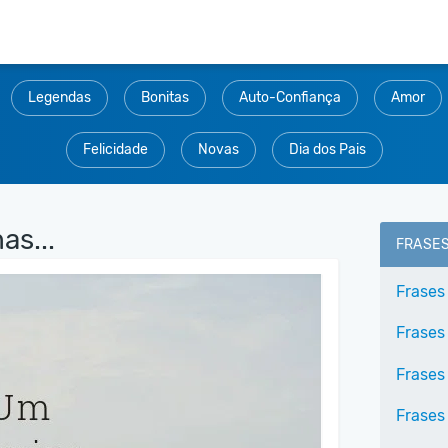
Legendas
Bonitas
Auto-Confiança
Amor
Felicidade
Novas
Dia dos Pais
as...
FRASE
Frases
Frases 
Frases
Frases