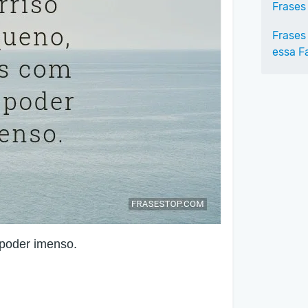
Frases
Frases
essa F
poder imenso.