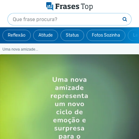
Reflexão
Atitude
Status
Fotos Sozinha
Le
Uma nova amizade...