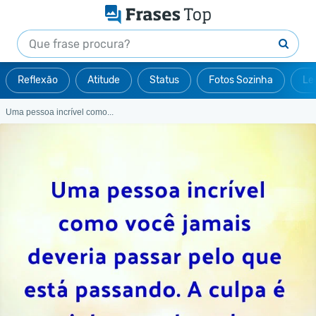
Reflexão
Atitude
Status
Fotos Sozinha
Le
Uma pessoa incrível como...