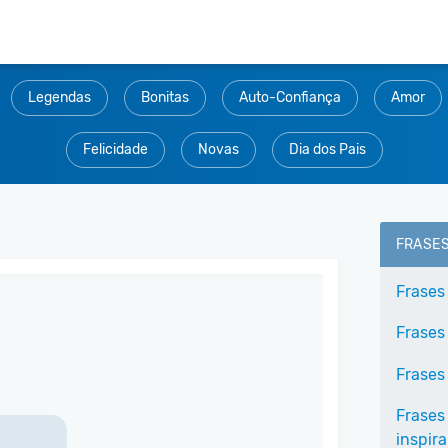
Legendas
Bonitas
Auto-Confiança
Amor
Felicidade
Novas
Dia dos Pais
FRASE
Frases
Frases
Frases 
Frases
inspir