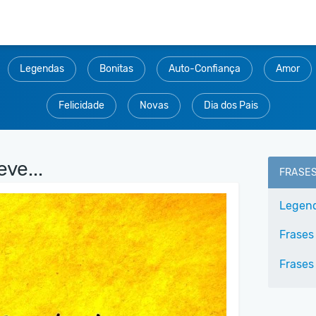
Legendas
Bonitas
Auto-Confiança
Amor
Felicidade
Novas
Dia dos Pais
ve...
FRASE
Legend
Frases 
Frases