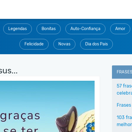
Legendas
Bonitas
Auto-Confiança
Amor
Felicidade
Novas
Dia dos Pais
us...
FRASE
57 fra
celebr
Frases
103 fr
melhor