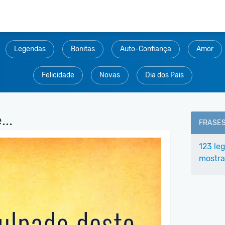
Legendas
Bonitas
Auto-Confiança
Amor
Felicidade
Novas
Dia dos Pais
..
FRASE
123 le
mostra