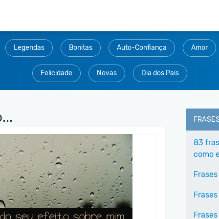
Legendas
Bonitas
Auto-Confiança
Amor
Felicidade
Novas
Dia dos Pais
..
FRASE
83 fra
como e
Frases
Frases
Frases