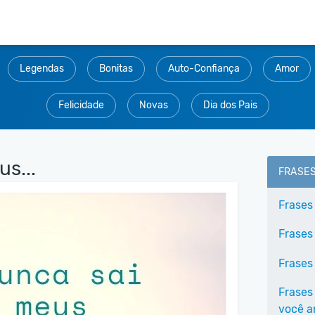
Legendas
Bonitas
Auto-Confiança
Amor
Felicidade
Novas
Dia dos Pais
s...
FRASE
Frases
Frases
Frases
Frases
você 