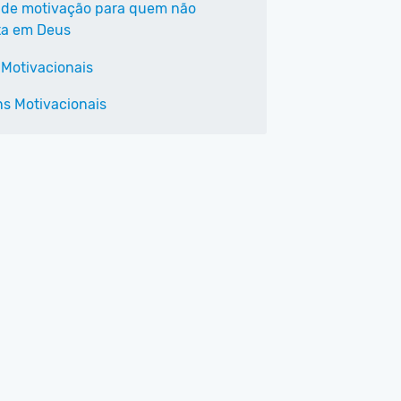
 de motivação para quem não
ta em Deus
 Motivacionais
s Motivacionais