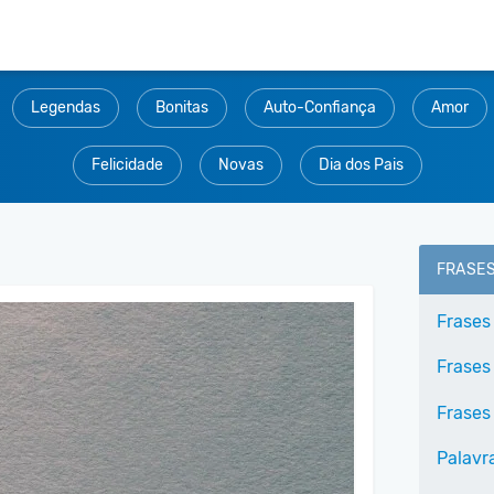
Legendas
Bonitas
Auto-Confiança
Amor
Felicidade
Novas
Dia dos Pais
FRASE
Frases
Frases
Frases
Palavr