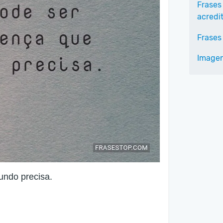
Frases
acredi
Frases
Imagen
undo precisa.