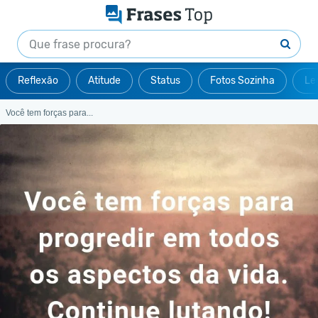
Reflexão
Atitude
Status
Fotos Sozinha
Le
Você tem forças para...