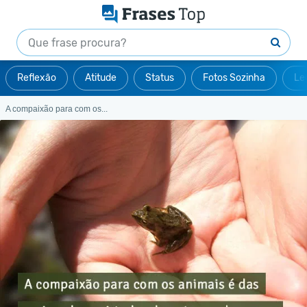
Reflexão
Atitude
Status
Fotos Sozinha
Le
A compaixão para com os...