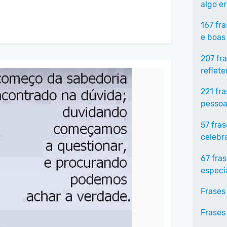
algo e
167 fr
e boas
207 fr
reflet
221 fr
pessoa
57 fra
celebr
67 fra
especi
Frases
Frases