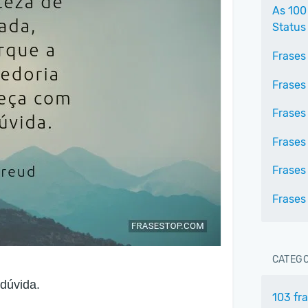
As 100
Status
Frases
Frases
Frases
Frases
Frases
Frases
CATEGO
dúvida.
103 fr