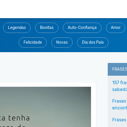
Legendas
Bonitas
Auto-Confiança
Amor
Felicidade
Novas
Dia dos Pais
FRASE
157 fr
sabedo
Frases
encontr
Frases