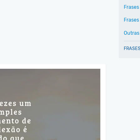
Frases
Frases 
Outras
FRASES