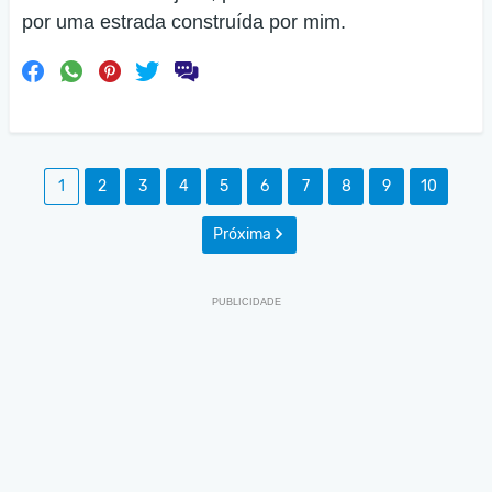
por uma estrada construída por mim.
1
2
3
4
5
6
7
8
9
10
Próxima