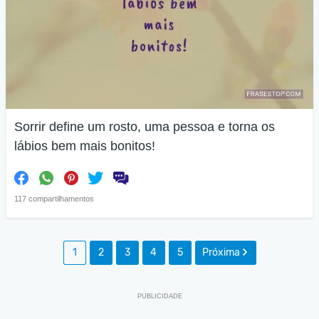
Sorrir define um rosto, uma pessoa e torna os
lábios bem mais bonitos!
117 compartilhamentos
1
2
3
4
5
Próxima