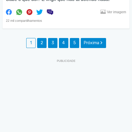
Ver imagem
22 mil compartilhamentos
1
2
3
4
5
Próxima