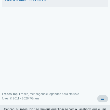
FRASES MAIS RECENTES
Frases Top:
Frases, mensagens e legendas para status e
fotos. © 2011 - 2026
7Graus
Atenção: o Frases Top não tem qualquer ligação com o Facebook, que é uma