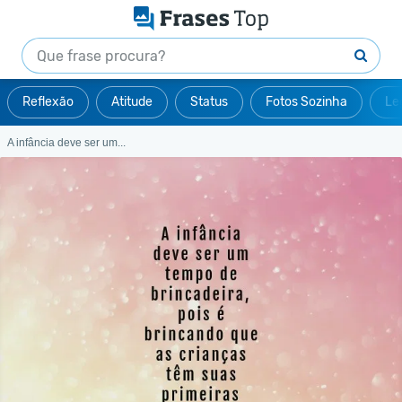
Reflexão
Atitude
Status
Fotos Sozinha
Le
A infância deve ser um...