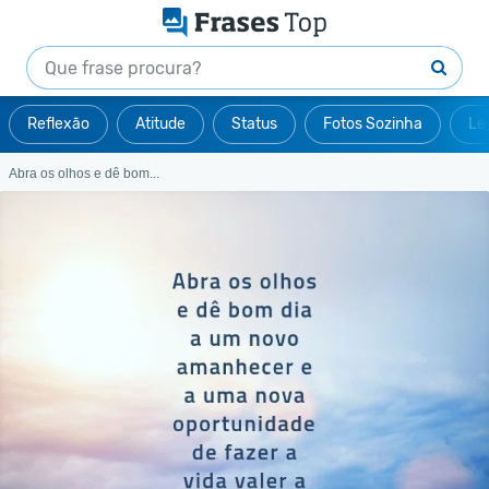
Reflexão
Atitude
Status
Fotos Sozinha
Le
Abra os olhos e dê bom...