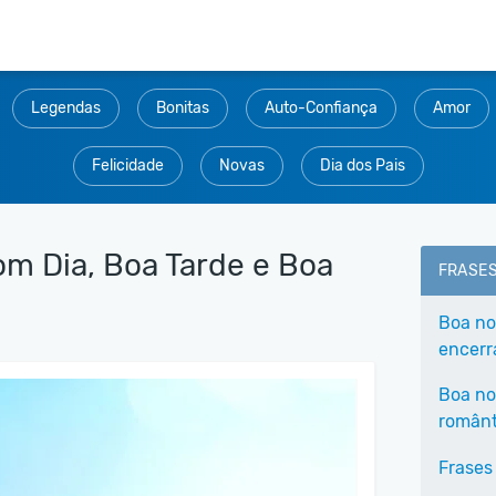
Legendas
Bonitas
Auto-Confiança
Amor
Felicidade
Novas
Dia dos Pais
m Dia, Boa Tarde e Boa
FRASE
Boa no
encerra
Boa no
românt
Frases