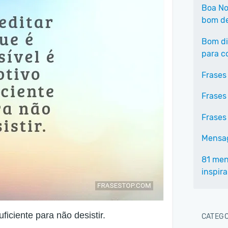
Boa Noi
bom de
Bom di
para c
Frases
Frases
Frases
Mensag
81 men
inspira
ficiente para não desistir.
CATEGO