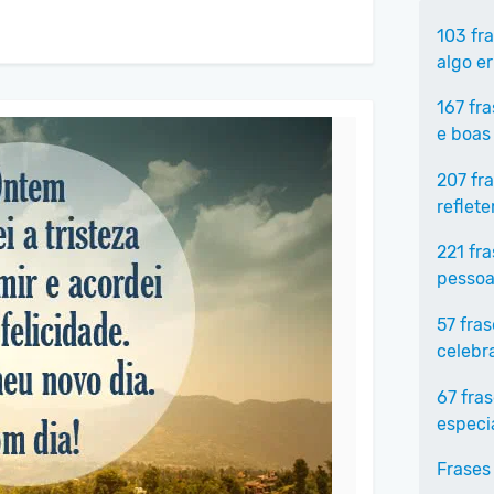
103 fr
algo e
167 fr
e boas
207 fr
reflet
221 fr
pessoa
57 fra
celebr
67 fra
especi
Frases