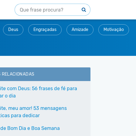
Deus
Engraçadas
Amizade
Motivação
S RELACIONADAS
ite com Deus: 56 frases de fé para
r o dia
ite, meu amor! 53 mensagens
icas para dedicar
 de Bom Dia e Boa Semana