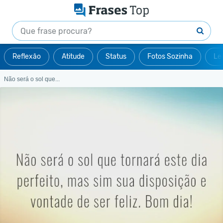
Reflexão
Atitude
Status
Fotos Sozinha
Le
Não será o sol que...