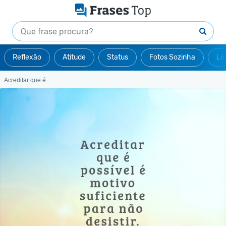
Reflexão
Atitude
Status
Fotos Sozinha
Le
Acreditar que é...