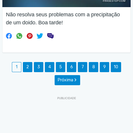
Não resolva seus problemas com a precipitação
de um doido. Boa tarde!
1
2
3
4
5
6
7
8
9
10
Próxima