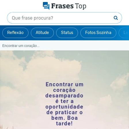
Reflexão
Atitude
Status
Fotos Sozinha
Le
Encontrar um coração...