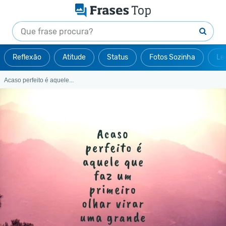
Reflexão
Atitude
Status
Fotos Sozinha
Le
Acaso perfeito é aquele...