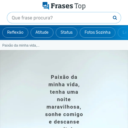
Reflexão
Atitude
Status
Fotos Sozinha
Le
Paixão da minha vida,...