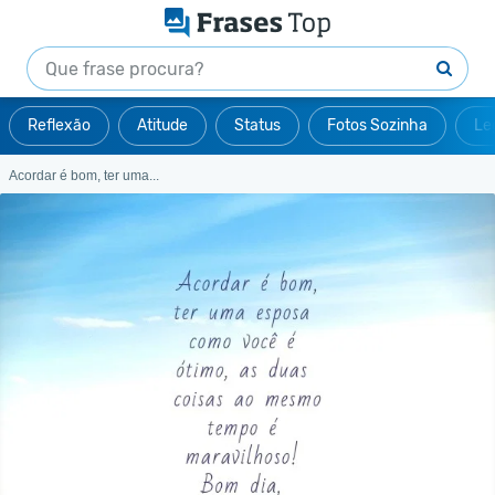
Reflexão
Atitude
Status
Fotos Sozinha
Le
Acordar é bom, ter uma...