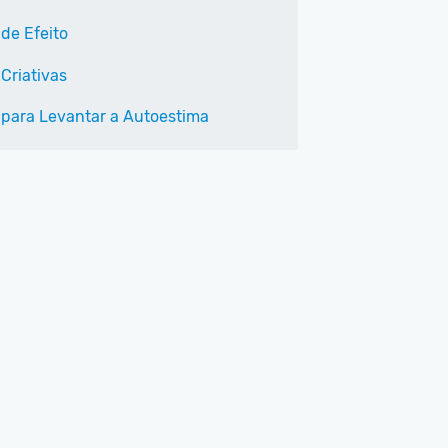
 de Efeito
Criativas
 para Levantar a Autoestima