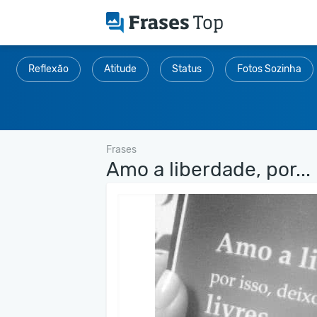
Reflexão
Atitude
Status
Fotos Sozinha
Frases
Amo a liberdade, por...