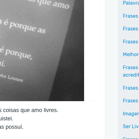
Palavr
Frases
Frases
Frases
Melhor
Frases
acredi
Frases
Frases
s coisas que amo livres.
Imagen
istei.
Ser Liv
as possuí.