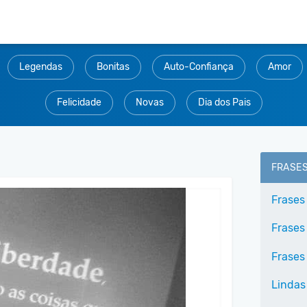
Legendas
Bonitas
Auto-Confiança
Amor
Felicidade
Novas
Dia dos Pais
FRASE
Frases
Frases
Frases
Lindas