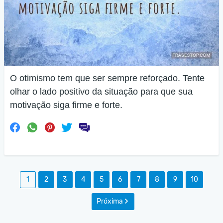
O otimismo tem que ser sempre reforçado. Tente
olhar o lado positivo da situação para que sua
motivação siga firme e forte.
1
2
3
4
5
6
7
8
9
10
Próxima