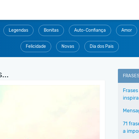
Legendas
Bonitas
Auto-Confiança
Amor
Felicidade
Novas
Dia dos Pais
...
FRASE
Frases
inspir
Mensag
71 fra
a impo