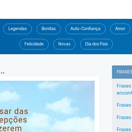
Legendas
Bonitas
Auto-Confiança
Amor
Felicidade
Novas
Dia dos Pais
..
FRASE
Frases
encontr
Frases
Frases
Frases