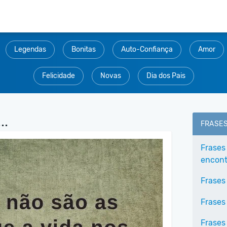
Legendas
Bonitas
Auto-Confiança
Amor
Felicidade
Novas
Dia dos Pais
..
FRASE
Frases
encontr
Frases
Frases
Frases 