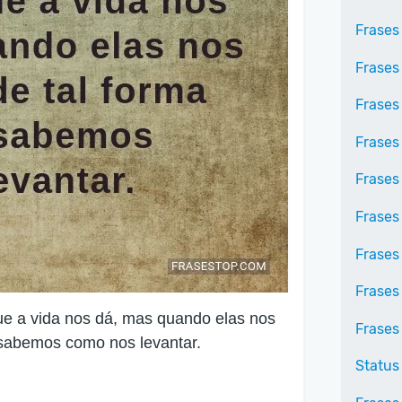
Frases
Frases
Frases
Frases 
Frases
Frases 
Frases
Frases
ue a vida nos dá, mas quando elas nos
Frases
o sabemos como nos levantar.
Status