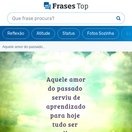
Reflexão
Atitude
Status
Fotos Sozinha
Le
Aquele amor do passado...