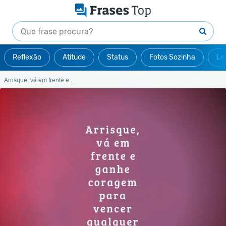
Reflexão
Atitude
Status
Fotos Sozinha
Le
Arrisque, vá em frente e...