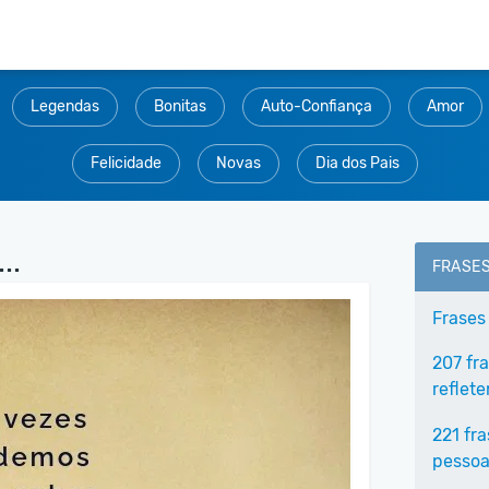
Legendas
Bonitas
Auto-Confiança
Amor
Felicidade
Novas
Dia dos Pais
..
FRASE
Frases
207 fr
reflet
221 fr
pessoa