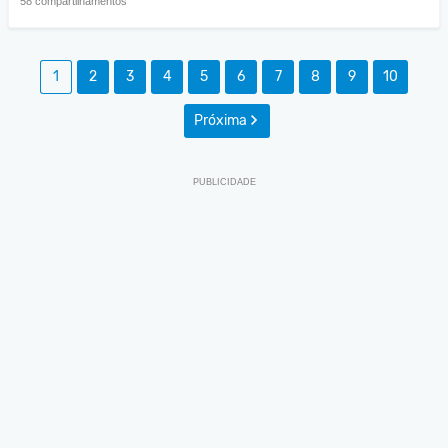
58 compartilhamentos
1
2
3
4
5
6
7
8
9
10
Próxima