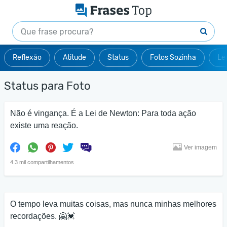
Reflexão
Atitude
Status
Fotos Sozinha
Le
Status para Foto
Não é vingança. É a Lei de Newton: Para toda ação
existe uma reação.
Ver imagem
4.3 mil compartilhamentos
O tempo leva muitas coisas, mas nunca minhas melhores
recordações. 🤗💓