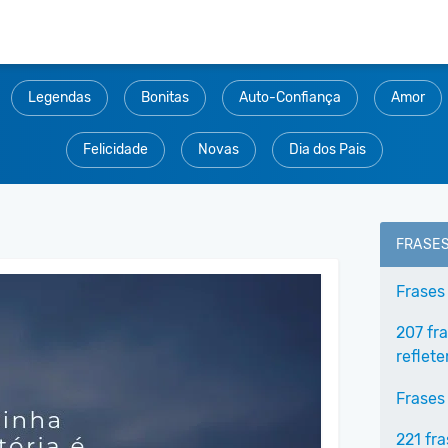
Legendas
Bonitas
Auto-Confiança
Amor
Felicidade
Novas
Dia dos Pais
FRASE
Frases
207 fr
reflet
Frases
221 fr