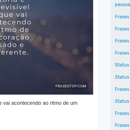
pessoa
Frases
Frases
Frases
Frases
Status
Status
Frases
Status
ue vai acontecendo ao ritmo de um
Frases 
Frases