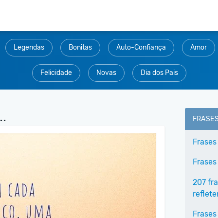
Legendas
Bonitas
Auto-Confiança
Amor
Felicidade
Novas
Dia dos Pais
.
FRASE
Frases
Frases
207 fr
reflet
Frases