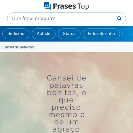
Reflexão
Atitude
Status
Fotos Sozinha
Le
Cansei de palavras...