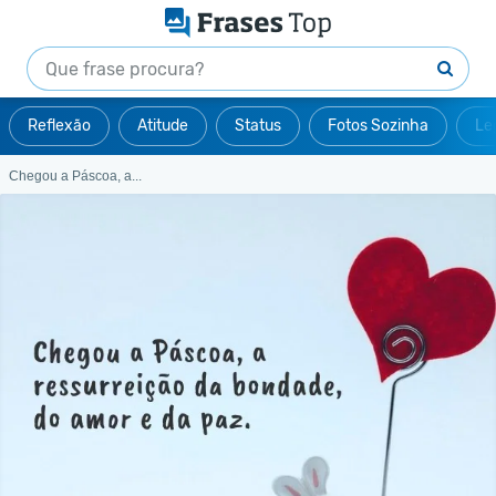
Reflexão
Atitude
Status
Fotos Sozinha
Le
Chegou a Páscoa, a...